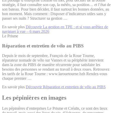
En pilotage d’entreprise comme en mer, pour décider de la bonne
stratégie, il faut connaître son cap, la météo, sa position… et l’état de
son bateau. Pour bien décider, il faut surtout les bonnes données, au
bon moment. Mais comment : Disposer d’indicateurs utiles sans y
passer ses nuits ? Structurer sa gestion …
En savoir plus
Découvrir La gestion en TPE : et si vous arrêtiez de
naviguer à vue – 6 mars 2026
Le Prisme
Réparation et entretien de vélo au PIBS
Depuis le mois de septembre, François de la Roue Tourne,
réparateur nomade de vélo sur Vannes et sa périphérie intervient
dans la zone du PIBS de manière récurrente pour satisfaire les
besoins des personnes se rendant au travail à deux roues. Retrouvez
les tarifs de la Roue Tourne : www.larouetourne.bzh Rendez-vous
chaque premier …
En savoir plus
Découvrir Réparation et entretien de vélo au PIBS
Les pépinières en images
Les pépinières d’entreprises Le Prisme et Créalis, ce sont des lieux
de travail, mais aussi des lieux de vie, d’échanges, de rencontres.