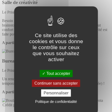
Salle de créativité
Le Prisme
Besoin de sortir de votre entreprise pour une séance de
brainstorming ? A la recherche d’une salle toute équipée et tout
confort pour votre Comité stratégique ? Cette salle de créativité est
faite pour vous !
Ce site utilise des
cookies et vous donne
A partir de 83€ HT la demi-journée
le contrôle sur ceux
que vous souhaitez
activer
Bureaux temporaires
Le Prisme & Créalis
Tout accepter
Un rendez-vous clientèle ? Pas de problème, nos bureaux
Continuer sans accepter
temporaires sont disponibles à la carte (journée et demi-journée) !
A partir de 38€HT la demi-journée
Personnaliser
Politique de confidentialité
Crédit photos @GMVA